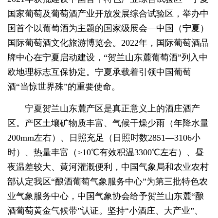
国家葡萄及葡萄酒产业开放发展综合试验区，举办中
国首个以葡萄酒为主题的国家级展会
—
中国（宁夏）
国际葡萄酒文化旅游博览会。2022年，国际葡萄酒品
牌中心在宁夏启动建设，“贺兰山东麓葡萄酒”列入中
欧地理标志互保协定。宁夏承载着引领中国葡萄
酒“当惊世界殊”的重要使命。
宁夏贺兰山东麓产区是真正意义上的酒庄酒产
区。产区土壤矿物质丰富、气候干燥少雨（年降水量
200mm左右）、日照充足（日照时数2851—3106小
时）、热量丰富（≥10℃有效积温
3300
℃左右）、昼
夜温差较大、黄河灌溉便利，中国气象局和农业农村
部认定我区“酿酒葡萄气象服务中心”为第三批特色农
业气象服务中心，中国气象协会给予贺兰山东麓“酿
酒葡萄黄金气候带”认证。坚持“小酒庄、大产业”、