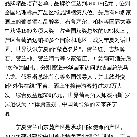
品牌精品培育名单，品牌价值达到340.19亿元，位列
全国地理标志产品区域品牌榜第八位。先后有60多家
酒庄的葡萄酒在品醇客、布鲁塞尔、柏林等国际大赛
中获得1800多项大奖，占全国获奖总数的60%以上，
产区葡萄酒远销40多个国家和地区，成为宁夏对话世
界、世界认识宁夏的“紫色名片”。贺兰红、志辉源
石、贺兰神、贺兰晴雪等22家酒庄、31款葡萄酒先后
7次作为国礼，分别赠送来华国事访问的法国总统马
克龙、俄罗斯总统普京等多国领导人，并上线外交
部“外供在线”平台。酒庄年接待游客超过370万人
次，综合效益
超
500亿元。世界葡萄酒大师杰西斯·罗
宾逊认为：“毋庸置疑，中国葡萄酒的未来在宁
夏”。
宁夏贺兰山东麓产区是承载国家使命的产区。
2021年获批建设中国首个特色产业综合试验区
—
宁夏