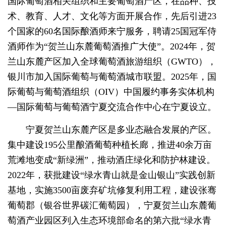
国际葡萄酒相关组织和主要葡萄酒产区，在品种、技
术、教育、人才、文化等方面开展合作，先后引进23
个国家的60名国际酿酒师来宁服务，聘请25
国
冠军侍
酒师作为“贺兰山东麓葡萄酒推广大使”。2024年，贺
兰山东麓产区加入全球葡萄酒旅游组织（GWTO），
银川市加入国际葡萄与葡萄酒城市联盟。2025年，国
际葡萄与葡萄酒组织（OIV）中国履约事务实体机构
—
国际葡萄与葡萄酒宁夏交流合作中心在宁夏设立。
宁夏贺兰山东麓产区是多业态融合发展的产区。
集中建设195公里酿酒葡萄种植长廊，推进40余万亩
荒滩地变成“新绿洲”，推动酒庄绿化和防护林建设。
2022年，获批建设“绿水青山就是金山银山”实践创新
基地，实施3500亩废弃矿坑修复利用工程，建设张骞
葡萄郡（银谷世界碳汇葡萄园），宁夏贺兰山东麓葡
萄酒产业
园区
列入生态环境部命名的第六批“绿水青