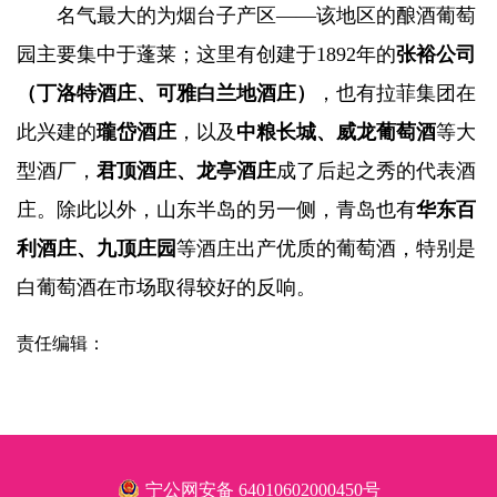
名气最大的为烟台子产区——该地区的酿酒葡萄
园主要集中于蓬莱；这里有创建于1892年的
张裕公司
（
丁洛特酒庄
、可雅白兰地酒庄）
，也有拉菲集团在
此兴建的
瓏岱酒庄
，以及
中粮长城、威龙葡萄酒
等大
型酒厂，
君顶酒庄、龙亭酒庄
成了后起之秀的代表酒
庄。除此以外，山东半岛的另一侧，青岛也有
华东百
利酒庄、九顶庄园
等酒庄出产优质的葡萄酒，特别是
白葡萄酒在市场取得较好的反响。
责任编辑：
宁公网安备 64010602000450号