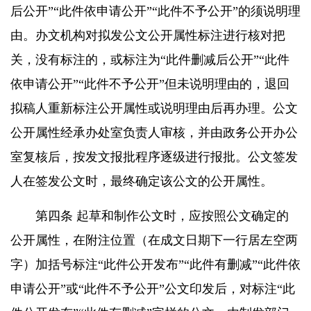
后公开”“此件依申请公开”“此件不予公开”的须说明理
由。办文机构对拟发公文公开属性标注进行核对把
关，没有标注的，或标注为“此件删减后公开”“此件
依申请公开”“此件不予公开”但未说明理由的，退回
拟稿人重新标注公开属性或说明理由后再办理。公文
公开属性经承办处室负责人审核，并由政务公开办公
室复核后，按发文报批程序逐级进行报批。公文签发
人在签发公文时，最终确定该公文的公开属性。
第四条 起草和制作公文时，应按照公文确定的
公开属性，在附注位置（在成文日期下一行居左空两
字）加括号标注“此件公开发布”“此件有删减”“此件依
申请公开”或“此件不予公开”公文印发后，对标注“此