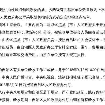
按照“抽检试点领域涉及的县、乡两级有关基层单位数量原则上不
人民政府办公厅
采取
随机抽签方式确定实地检查点名单。
领导主持会议。主要内容为：听取试点县（市）人民政府关于开
核查档案资料；现场评分打分等。被验收单位参会人员由各试点
，由各试点县（市）人民政府负责，按照自治区相关会议标准，
作组成员，由自治区人民政府办公厅安排全程统一乘车，费用由
的往返乘车或交通费用，由所在单位按有关规定执行。
的自治区有关单位验收工作组成员，务于
2018
年
9
月
3
日
14
∶
00
在自
，中央人民广播电台、中央电视台、法制日报社驻宁夏记者站，
018
年
8
月
31
日前报送自治区人民政府办公厅。
执行中央八项规定和自治区若干规定，严守党纪政纪，践行良好
准接待。验收期间，自治区人民政府办公厅
抽调的所有验收工作