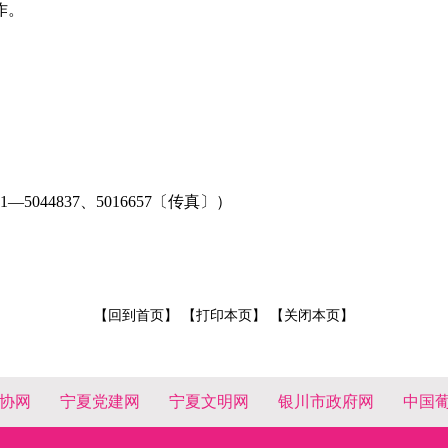
作。
1
—
5044837
、
5016657
〔传真〕
）
【回到首页】
【打印本页】
【关闭本页】
协网
宁夏党建网
宁夏文明网
银川市政府网
中国