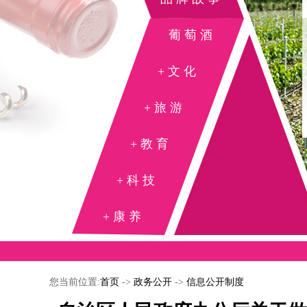
葡萄酒
+文化
+旅游
+教育
+科技
+康养
您当前位置:
首页
->
政务公开
->
信息公开制度